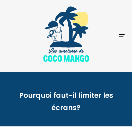
Skip
Skip
links
to
primary
navigation
Skip
to
To
content
na
Pourquoi faut-il limiter les
écrans?