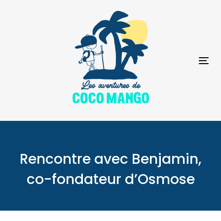
Skip
Skip
links
to
primary
navigation
Skip
to
To
content
na
Rencontre avec Benjamin,
co-fondateur d’Osmose