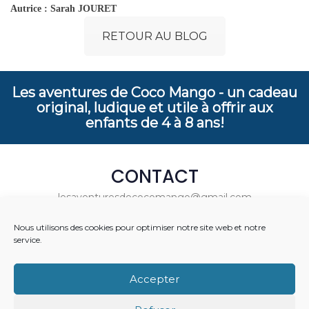
Autrice : Sarah JOURET
RETOUR AU BLOG
Les aventures de Coco Mango - un cadeau
original, ludique et utile à offrir aux
enfants de 4 à 8 ans!
CONTACT
lesaventuresdecocomango@gmail.com
06 96 36 10 76
Nous utilisons des cookies pour optimiser notre site web et notre
Mentions Légales & CGV
service.
LES THEMATIQUES
La gratitude chez les enfants
Accepter
POUR ALLER PLUS LOIN