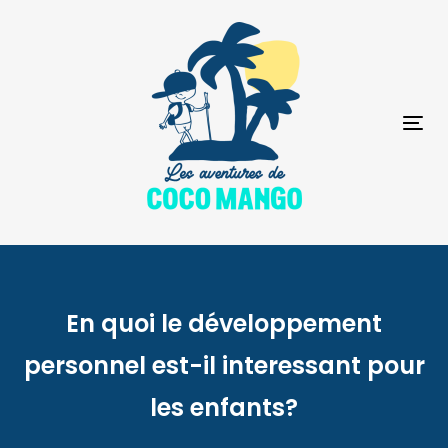
Skip
Skip
links
to
primary
navigation
Skip
to
To
content
na
En quoi le développement
personnel est-il interessant pour
les enfants?