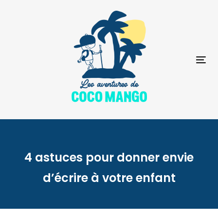
Skip
Skip
links
to
primary
navigation
Skip
to
To
content
na
4 astuces pour donner envie
d’écrire à votre enfant